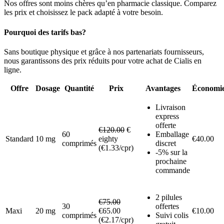
Nos offres sont moins chères qu’en pharmacie classique. Comparez
les prix et choisissez le pack adapté à votre besoin.
Pourquoi des tarifs bas?
Sans boutique physique et grâce à nos partenariats fournisseurs,
nous garantissons des prix réduits pour votre achat de Cialis en
ligne.
Offre
Dosage
Quantité
Prix
Avantages
Économi
Livraison
express
offerte
€120.00
€
60
Emballage
Standard
10 mg
eighty
€40.00
comprimés
discret
(€1.33/cpr)
-5% sur la
prochaine
commande
2 pilules
€75.00
30
offertes
Maxi
20 mg
€65.00
€10.00
comprimés
Suivi colis
(€2.17/cpr)