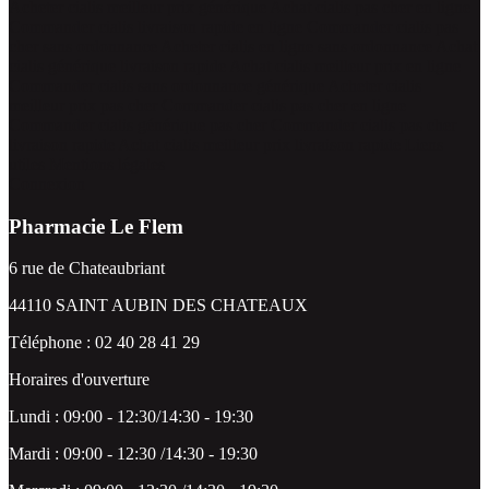
Acheter cialis meilleur prix générique
Achat cialis pas cher en ligne
Commander cialis livraison rapide en ligne
Commander cialis pas
cher sans ordonnance
Acheter cialis en ligne sans ordonnance
Achat
cialis générique livraison rapide
Achat cialis meilleur prix en ligne
Commander cialis sans ordonnance générique
Acheter cialis
meilleur prix pas cher
Commander cialis pas cher en ligne
Commander cialis générique pas cher
Commander cialis pas cher
livraison rapide
Achat cialis meilleur prix livraison rapide
Liens
utiles
Mentions légales
Connexion
Pharmacie Le Flem
6 rue de Chateaubriant
44110 SAINT AUBIN DES CHATEAUX
Téléphone : 02 40 28 41 29
Horaires d'ouverture
Lundi : 09:00 - 12:30/14:30 - 19:30
Mardi : 09:00 - 12:30 /14:30 - 19:30