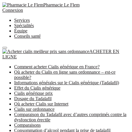
Pharmacie Le Flem
Connexion
Services
Spécialités
Équipe
Conseils santé
ACHETER EN
LIGNE
Comment acheter Cialis générique en France?
Où acheter du Cialis en ligne sans ordonnance – est-ce
possible?
Informations générales sur le Cialis générique (Tadalafil)
Effet du Cialis générique
Cialis générique prix
Dosage du Tadalafil
Où acheter Cialis sur Internet
Cialis sur ordonnance
Comparaison du Tadalafil avec d’autres comprimés contre la
dysfonction érectile
Comparaisons
Consommation d’alcool pendant la prise de tadalafil