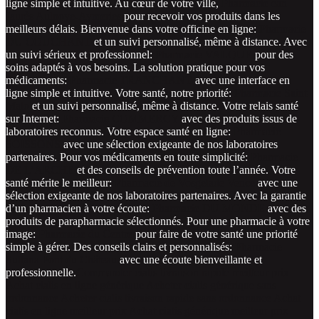
ligne simple et intuitive. Au cœur de votre ville,
Pharmacie ean
Jaurès Aulnoye-Aymeries
pour recevoir vos produits dans les
meilleurs délais. Bienvenue dans votre officine en ligne:
Pharmacie
DU COUCHANT
et un suivi personnalisé, même à distance. Avec
un suivi sérieux et professionnel:
Pharmacie VALQUE
pour des
soins adaptés à vos besoins. La solution pratique pour vos
médicaments:
Pharmacie TRANCHANT
avec une interface en
ligne simple et intuitive. Votre santé, notre priorité:
Pharmacie Saint-
Malo
et un suivi personnalisé, même à distance. Votre relais santé
sur Internet:
Pharmacie COMMERCY
avec des produits issus de
laboratoires reconnus. Votre espace santé en ligne:
Pharmacie
SOISSONS
avec une sélection exigeante de nos laboratoires
partenaires. Pour vos médicaments en toute simplicité:
Pharmacie
DE L’ARCHE
et des conseils de prévention toute l’année. Votre
santé mérite le meilleur:
Pharmacie de Vosgelade Vence
avec une
sélection exigeante de nos laboratoires partenaires. Avec la garantie
d’un pharmacien à votre écoute:
Pharmacie DU MONDE
avec des
produits de parapharmacie sélectionnés. Pour une pharmacie à votre
image:
Pharmacie du Centre
pour faire de votre santé une priorité
simple à gérer. Des conseils clairs et personnalisés:
Pharmacie
Sultana Pont du Château
avec une écoute bienveillante et
professionnelle.
Commander cialis livraison rapide meilleur prix
Achat cialis en ligne générique
Acheter cialis générique sans
ordonnance
Acheter cialis livraison rapide sans ordonnance
Achat
cialis en ligne meilleur prix
Achat cialis générique meilleur prix